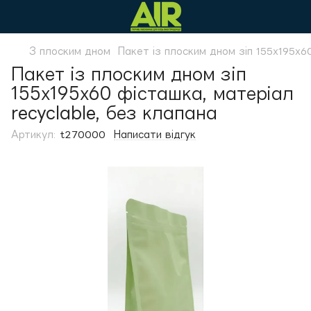
З плоским дном
Пакет із плоским дном зіп 155х195х60
Пакет із плоским дном зіп
155х195х60 фісташка, матеріал
recyclable, без клапана
Артикул:
t270000
Написати відгук