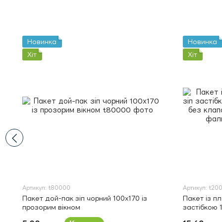
Новинка
Новинка
Хіт
Хіт
Артикул: t80000
Артикул: t20
Пакет дой-пак зіп чорний 100х170 із
Пакет із п
прозорим вікном
застібкою 
клапана з