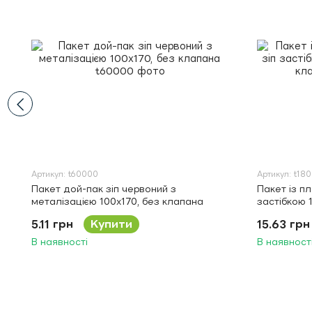
Артикул: t60000
Артикул: t18
Пакет дой-пак зіп червоний з
Пакет із п
металізацією 100х170, без клапана
застібкою 
клапана
5.11 грн
Купити
15.63 грн
В наявності
В наявност