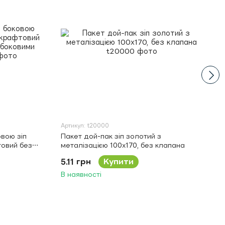
Артикул: t20000
овою зіп
Пакет дой-пак зіп золотий з
товий без
металізацією 100х170, без клапана
ими
5.11 грн
Купити
В наявності