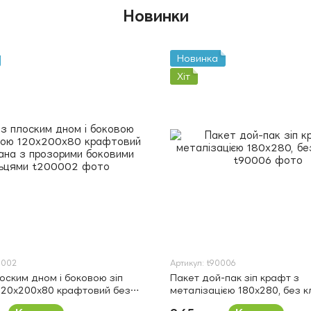
Новинки
Новинка
Хіт
0002
Артикул: t90006
лоским дном і боковою зіп
Пакет дой-пак зіп крафт з
120х200х80 крафтовий без
металізацією 180х280, без 
 прозорими боковими