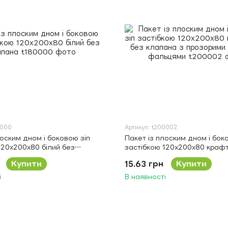
0000
Артикул: t200002
лоским дном і боковою зіп
Пакет із плоским дном і бок
120х200х80 білий без
застібкою 120х200х80 краф
клапана з прозорими боков
Купити
15.63 грн
Купити
фальцями
і
В наявності